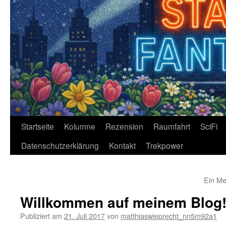
Zum
Startseite
Kolumne
Rezension
Raumfahrt
SciFi
Inhalt
Datenschutzerklärung
Kontakt
Trekpower
springen
Ein Me
Willkommen auf meinem Blog
Publiziert am
21. Juli 2017
von
matthiaswieprecht_nn5m92a1